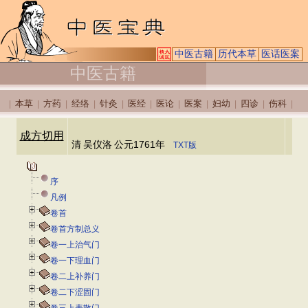
中医古籍
历代本草
医话医案
中医古籍
本草
方药
经络
针灸
医经
医论
医案
妇幼
四诊
伤科
|
|
|
|
|
|
|
|
|
|
|
成方切用
清
吴仪洛
公元1761年
TXT版
序
凡例
卷首
卷首方制总义
卷一上治气门
卷一下理血门
卷二上补养门
卷二下涩固门