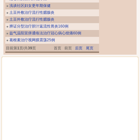
浅谈社区妇女更年期保健
●
土豆外敷治疗流行性腮腺炎
●
土豆外敷治疗流行性腮腺炎
●
辨证分型治疗胆汁返流性胃炎160例
●
益气温阳宣痹通络法治疗冠心病心绞痛60例
●
葛根素治疗视网膜震荡25例
●
目前第
1
页/共
39
页
首页
前页
后页
尾页