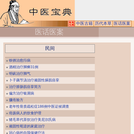
中医古籍
历代本草
医话医案
医话医案
民间
铁锈治愈疖病
●
酒精治疗脚癣31例
●
明矾治疗脚气
●
卜子藕节汤治疗顽固性膈肌痉挛
●
治疗腓肠肌痉挛简方
●
偏方治疗银屑病
●
臁疮验方
●
老年性骨质疏松症186例中医证候调查
●
疮疡病人的饮食护理
●
猪毛草代茶饮治疗美尼尔氏病
●
顽固性呃逆的家庭治疗
●
冠心病的自我保健疗法
●