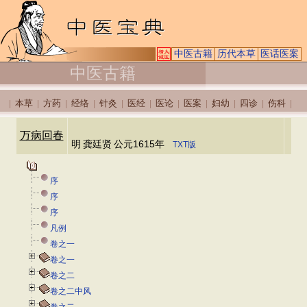
中医古籍
历代本草
医话医案
中医古籍
本草
方药
经络
针灸
医经
医论
医案
妇幼
四诊
伤科
|
|
|
|
|
|
|
|
|
|
|
万病回春
明
龚廷贤
公元1615年
TXT版
序
序
序
凡例
卷之一
卷之一
卷之二
卷之二中风