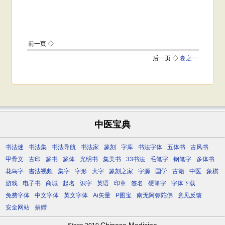
中医宝典
书法迷
书法集
书法导航
书法家
篆刻
字库
书法字体
五体书
古风书
甲骨文
古印
篆书
篆体
光明书
集美书
33书法
毛笔字
钢笔字
多体书
花鸟字
書法视频
集字
字形
大字
篆刻之家
字源
国学
古籍
中医
象棋
游戏
电子书
商城
起名
识字
英语
印章
签名
硬筆字
字体下载
免费字体
中文字体
英文字体
Ai矢量
P图宝
南无阿弥陀佛
意见反馈
安全网站
捐赠