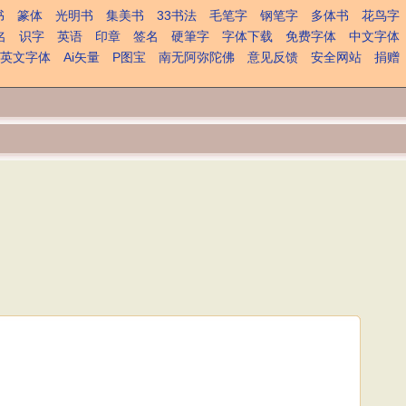
书
篆体
光明书
集美书
33书法
毛笔字
钢笔字
多体书
花鸟字
名
识字
英语
印章
签名
硬筆字
字体下载
免费字体
中文字体
英文字体
Ai矢量
P图宝
南无阿弥陀佛
意见反馈
安全网站
捐赠