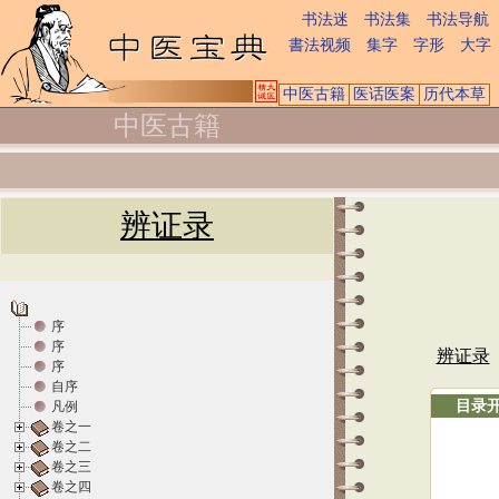
书法迷
书法集
书法导航
書法视频
集字
字形
大字
中医古籍
医话医案
历代本草
中医古籍
辨证录
序
序
辨证录
序
自序
目录
凡例
卷之一
卷之二
卷之三
卷之四