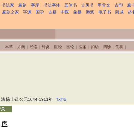
书法家
篆刻
字库
书法字体
五体书
古风书
甲骨文
古印
篆
篆刻之家
字源
国学
古籍
中医
象棋
游戏
电子书
商城
起
本草
方药
经络
针灸
医经
医论
医案
妇幼
四诊
伤科
|
|
|
|
|
|
|
|
|
|
|
清
陈士铎
公元1644-1911年
TXT版
开关