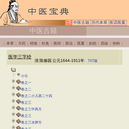
中医古籍
历代本草
医话医案
中医古籍
本草
方药
经络
针灸
医经
医论
医案
妇幼
四诊
伤科
|
|
|
|
|
|
|
|
|
|
|
医学三字经
清
陈修园
公元1644-1911年
TXT版
小引
卷之一
卷之二
卷之二小儿第二十四
卷之三
卷之三中风方
卷之三
卷之三水肿方