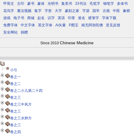
甲骨文
古印
篆书
篆体
光明书
集美书
33书法
毛笔字
钢笔字
多体书
花鸟字
書法视频
集字
字形
大字
篆刻之家
字源
国学
古籍
中医
象棋
游戏
电子书
商城
起名
识字
英语
印章
签名
硬筆字
字体下载
免费字体
中文字体
英文字体
Ai矢量
P图宝
南无阿弥陀佛
意见反馈
安全网站
捐赠
Chinese Medicine
Since 2010
小引
卷之一
卷之二
卷之二小儿第二十四
卷之三
卷之三中风方
卷之三
卷之三水肿方
卷之三
卷之四