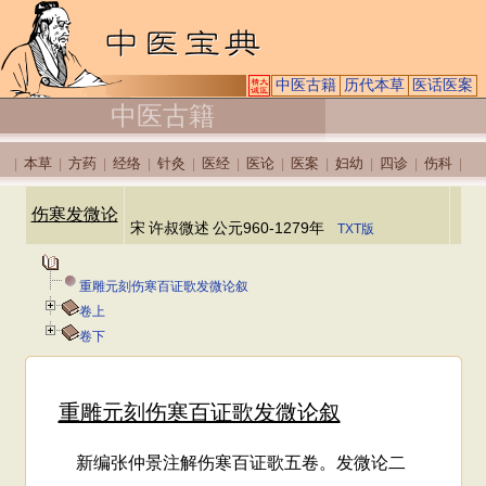
中医古籍
历代本草
医话医案
中医古籍
本草
方药
经络
针灸
医经
医论
医案
妇幼
四诊
伤科
|
|
|
|
|
|
|
|
|
|
|
伤寒发微论
宋
许叔微述
公元960-1279年
TXT版
重雕元刻伤寒百证歌发微论叙
卷上
卷下