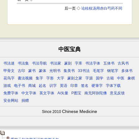
中医宝典
书法迷
书法集
书法导航
书法家
篆刻
字库
书法字体
五体书
古风书
甲骨文
古印
篆书
篆体
光明书
集美书
33书法
毛笔字
钢笔字
多体书
花鸟字
書法视频
集字
字形
大字
篆刻之家
字源
国学
古籍
中医
象棋
游戏
电子书
商城
起名
识字
英语
印章
签名
硬筆字
字体下载
免费字体
中文字体
英文字体
Ai矢量
P图宝
南无阿弥陀佛
意见反馈
安全网站
捐赠
Chinese Medicine
Since 2010