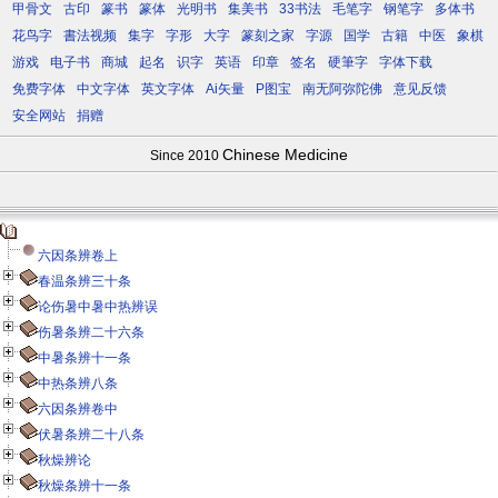
甲骨文
古印
篆书
篆体
光明书
集美书
33书法
毛笔字
钢笔字
多体书
花鸟字
書法视频
集字
字形
大字
篆刻之家
字源
国学
古籍
中医
象棋
游戏
电子书
商城
起名
识字
英语
印章
签名
硬筆字
字体下载
免费字体
中文字体
英文字体
Ai矢量
P图宝
南无阿弥陀佛
意见反馈
安全网站
捐赠
Chinese Medicine
Since 2010
六因条辨卷上
春温条辨三十条
论伤暑中暑中热辨误
伤暑条辨二十六条
中暑条辨十一条
中热条辨八条
六因条辨卷中
伏暑条辨二十八条
秋燥辨论
秋燥条辨十一条