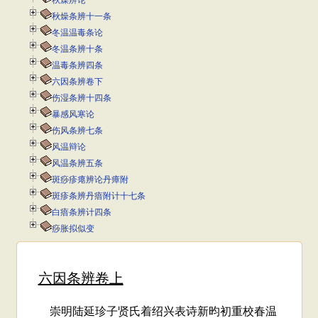
秋燥辨论
秋燥条辨十一条
冬温温毒条论
冬温条辨十条
温毒条辨四条
六因条辨卷下
伤湿条辨十四条
暴感风寒论
伤风条辨七条
风温辩论
风温条辨五条
斑痧疹瘪辨论丹瘴附
斑疹条辨丹瘖附计十七条
白瘖条辨计四条
痧胀拟似变