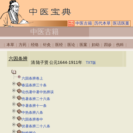
中医古籍
历代本草
医话医案
中医古籍
本草
方药
经络
针灸
医经
医论
医案
妇幼
四诊
伤科
|
|
|
|
|
|
|
|
|
|
|
六因条辨
清
陆子贤
公元1644-1911年
TXT版
六因条辨卷上
春温条辨三十条
论伤暑中暑中热辨误
伤暑条辨二十六条
中暑条辨十一条
中热条辨八条
六因条辨卷中
伏暑条辨二十八条