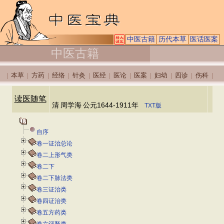
中医古籍
历代本草
医话医案
中医古籍
本草
方药
经络
针灸
医经
医论
医案
妇幼
四诊
伤科
|
|
|
|
|
|
|
|
|
|
|
读医随笔
清
周学海
公元1644-1911年
TXT版
自序
卷一证治总论
卷二上形气类
卷二下
卷二下脉法类
卷三证治类
卷四证治类
卷五方药类