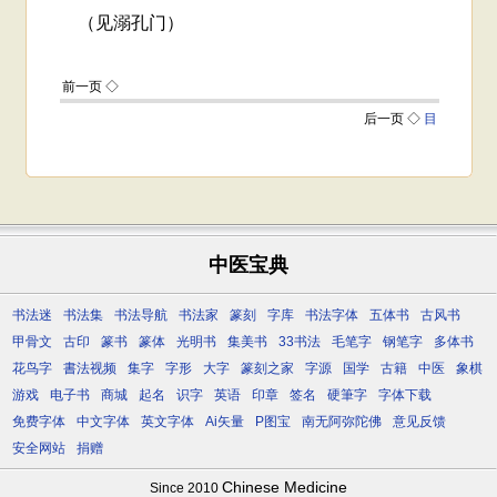
中医宝典
书法迷
书法集
书法导航
书法家
篆刻
字库
书法字体
五体书
古风书
甲骨文
古印
篆书
篆体
光明书
集美书
33书法
毛笔字
钢笔字
多体书
花鸟字
書法视频
集字
字形
大字
篆刻之家
字源
国学
古籍
中医
象棋
游戏
电子书
商城
起名
识字
英语
印章
签名
硬筆字
字体下载
免费字体
中文字体
英文字体
Ai矢量
P图宝
南无阿弥陀佛
意见反馈
安全网站
捐赠
Chinese Medicine
Since 2010