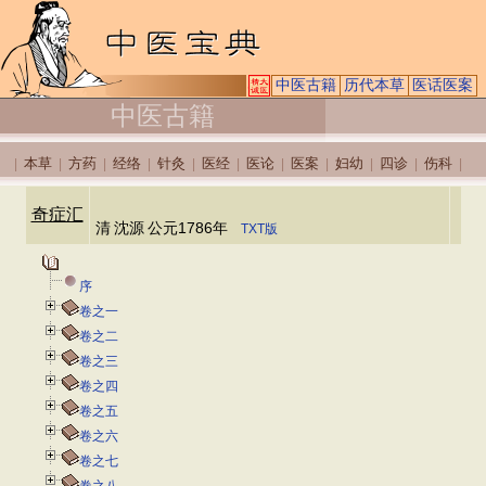
中医古籍
历代本草
医话医案
中医古籍
本草
方药
经络
针灸
医经
医论
医案
妇幼
四诊
伤科
|
|
|
|
|
|
|
|
|
|
|
奇症汇
清
沈源
公元1786年
TXT版
序
卷之一
卷之二
卷之三
卷之四
卷之五
卷之六
卷之七