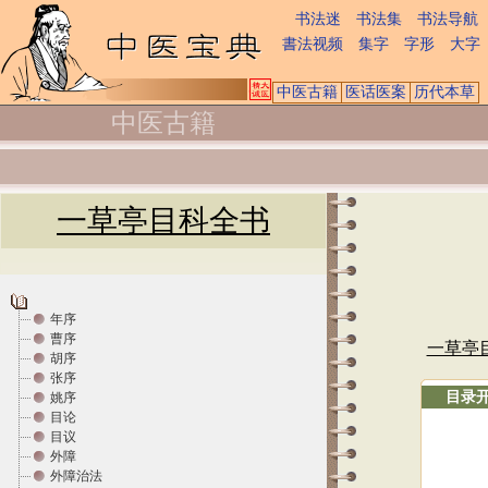
书法迷
书法集
书法导航
書法视频
集字
字形
大字
中医古籍
医话医案
历代本草
中医古籍
一草亭目科全书
年序
曹序
一草亭
胡序
张序
目录
姚序
目论
目议
外障
外障治法