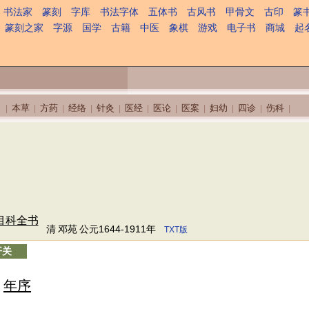
书法家
篆刻
字库
书法字体
五体书
古风书
甲骨文
古印
篆
篆刻之家
字源
国学
古籍
中医
象棋
游戏
电子书
商城
起
本草
方药
经络
针灸
医经
医论
医案
妇幼
四诊
伤科
|
|
|
|
|
|
|
|
|
|
|
目科全书
清
邓苑
公元1644-1911年
TXT版
开关