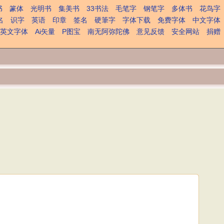
书
篆体
光明书
集美书
33书法
毛笔字
钢笔字
多体书
花鸟字
名
识字
英语
印章
签名
硬筆字
字体下载
免费字体
中文字体
英文字体
Ai矢量
P图宝
南无阿弥陀佛
意见反馈
安全网站
捐赠