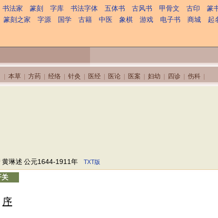
书法家
篆刻
字库
书法字体
五体书
古风书
甲骨文
古印
篆
篆刻之家
字源
国学
古籍
中医
象棋
游戏
电子书
商城
起
本草
方药
经络
针灸
医经
医论
医案
妇幼
四诊
伤科
|
|
|
|
|
|
|
|
|
|
|
清
黄琳述
公元1644-1911年
TXT版
开关