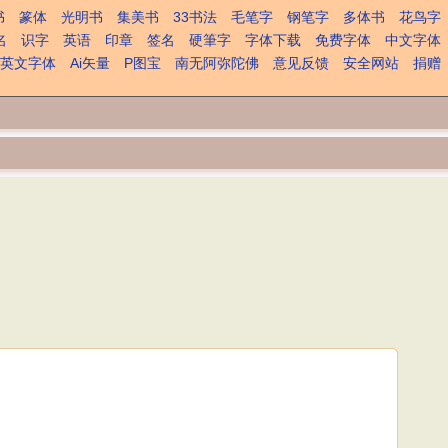
书
篆体
光明书
集美书
33书法
毛笔字
钢笔字
多体书
花鸟字
名
识字
英语
印章
签名
硬筆字
字体下载
免费字体
中文字体
英文字体
Ai矢量
P图宝
南无阿弥陀佛
意见反馈
安全网站
捐赠