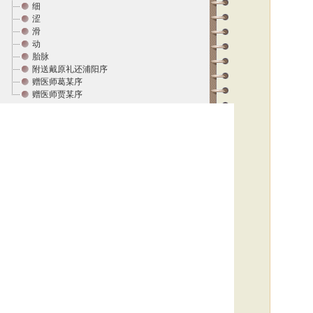
细
涩
滑
动
胎脉
附送戴原礼还浦阳序
赠医师葛某序
赠医师贾某序