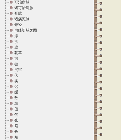
可治病脉
诸可治病脉
死脉
诸病死脉
奇经
内经切脉之图
浮
洪
虚
芤革
散
微
沉牢
伏
实
迟
缓
数
结
促
代
弦
紧
长
短