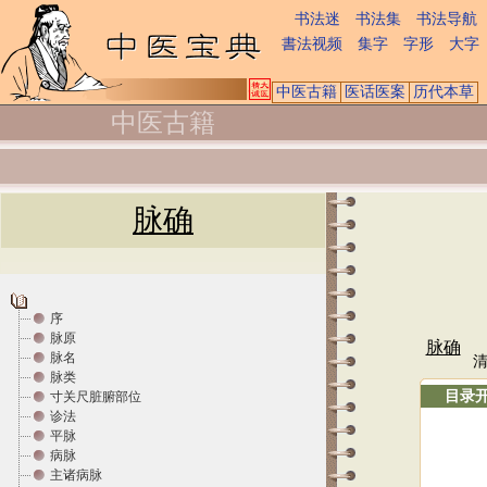
书法迷
书法集
书法导航
書法视频
集字
字形
大字
中医古籍
医话医案
历代本草
中医古籍
脉确
序
脉原
脉确
脉名
脉类
目录
寸关尺脏腑部位
诊法
平脉
病脉
主诸病脉