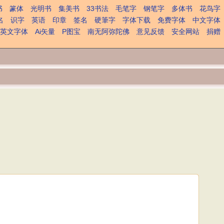
书
篆体
光明书
集美书
33书法
毛笔字
钢笔字
多体书
花鸟字
名
识字
英语
印章
签名
硬筆字
字体下载
免费字体
中文字体
英文字体
Ai矢量
P图宝
南无阿弥陀佛
意见反馈
安全网站
捐赠