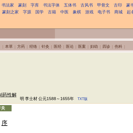
书法家
篆刻
字库
书法字体
五体书
古风书
甲骨文
古印
篆
篆刻之家
字源
国学
古籍
中医
象棋
游戏
电子书
商城
起
本草
方药
经络
针灸
医经
医论
医案
妇幼
四诊
伤科
|
|
|
|
|
|
|
|
|
|
|
制药性解
明
李士材
公元1588～1655年
TXT版
开关