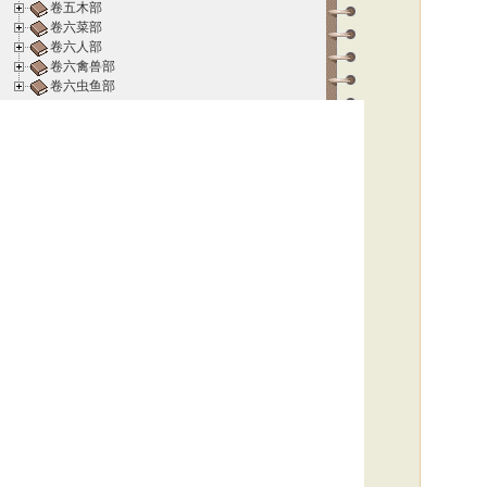
卷五木部
卷六菜部
卷六人部
卷六禽兽部
卷六虫鱼部