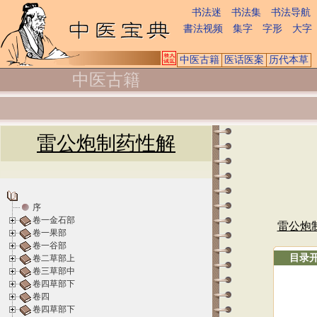
书法迷
书法集
书法导航
書法视频
集字
字形
大字
中医古籍
医话医案
历代本草
中医古籍
雷公炮制药性解
序
卷一金石部
雷公炮
卷一果部
卷一谷部
目录
卷二草部上
卷三草部中
卷四草部下
卷四
卷四草部下