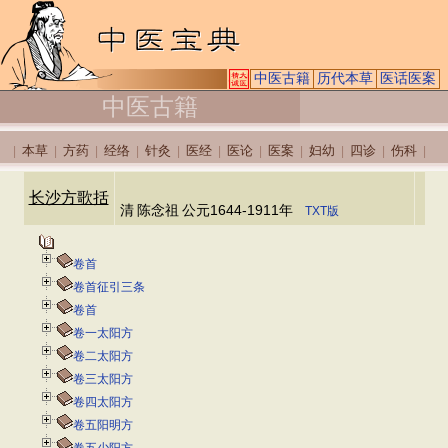
中医古籍
历代本草
医话医案
中医古籍
本草
方药
经络
针灸
医经
医论
医案
妇幼
四诊
伤科
|
|
|
|
|
|
|
|
|
|
|
长沙方歌括
清
陈念祖
公元1644-1911年
TXT版
卷首
卷首征引三条
卷首
卷一太阳方
卷二太阳方
卷三太阳方
卷四太阳方
卷五阳明方