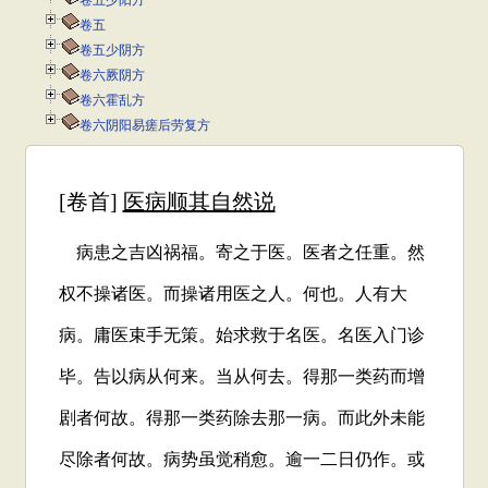
卷五少阳方
卷五
卷五少阴方
卷六厥阴方
卷六霍乱方
卷六阴阳易瘥后劳复方