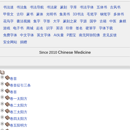
书法迷
书法集
书法导航
书法家
篆刻
字库
书法字体
五体书
古风书
甲骨文
古印
篆书
篆体
光明书
集美书
33书法
毛笔字
钢笔字
多体书
花鸟字
書法视频
集字
字形
大字
篆刻之家
字源
国学
古籍
中医
象棋
游戏
电子书
商城
起名
识字
英语
印章
签名
硬筆字
字体下载
免费字体
中文字体
英文字体
Ai矢量
P图宝
南无阿弥陀佛
意见反馈
安全网站
捐赠
Chinese Medicine
Since 2010
卷首
卷首征引三条
卷首
卷一太阳方
卷二太阳方
卷三太阳方
卷四太阳方
卷五阳明方