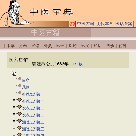
中医古籍
历代本草
医话医案
中医古籍
本草
方药
经络
针灸
医经
医论
医案
妇幼
四诊
伤科
|
|
|
|
|
|
|
|
|
|
|
医方集解
清
汪昂
公元1682年
TXT版
自序
凡例
补养之剂第一
补养之剂第一
发表之剂第二
发表之剂第二
涌吐之剂第三
涌吐之剂第三