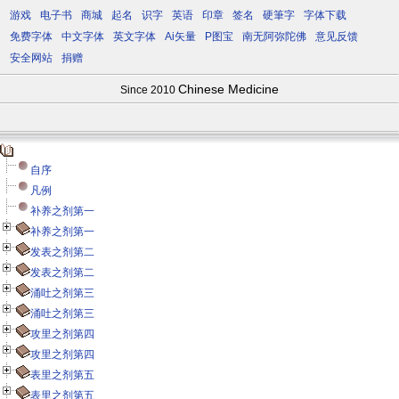
游戏
电子书
商城
起名
识字
英语
印章
签名
硬筆字
字体下载
免费字体
中文字体
英文字体
Ai矢量
P图宝
南无阿弥陀佛
意见反馈
安全网站
捐赠
Chinese Medicine
Since 2010
自序
凡例
补养之剂第一
补养之剂第一
发表之剂第二
发表之剂第二
涌吐之剂第三
涌吐之剂第三
攻里之剂第四
攻里之剂第四
表里之剂第五
表里之剂第五