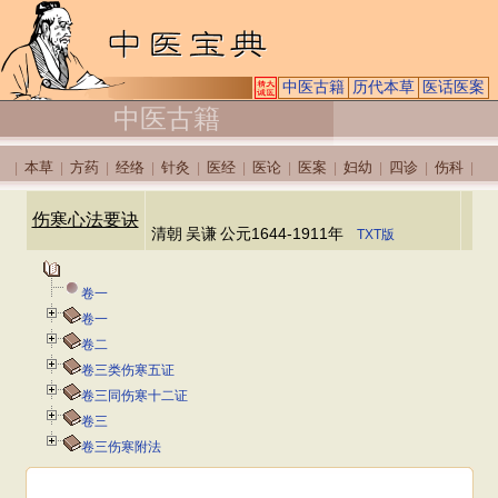
中医古籍
历代本草
医话医案
中医古籍
本草
方药
经络
针灸
医经
医论
医案
妇幼
四诊
伤科
|
|
|
|
|
|
|
|
|
|
|
伤寒心法要诀
清朝
吴谦
公元1644-1911年
TXT版
卷一
卷一
卷二
卷三类伤寒五证
卷三同伤寒十二证
卷三
卷三伤寒附法