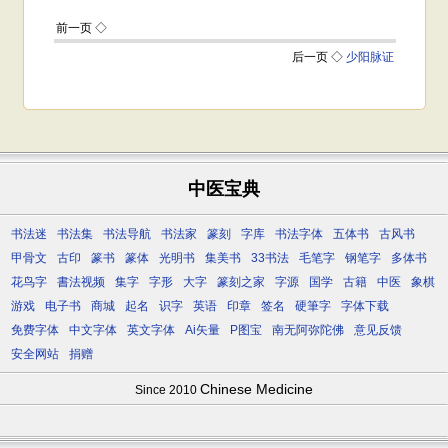
中医宝典
书法迷
书法集
书法导航
书法家
篆刻
字库
书法字体
五体书
古风书
甲骨文
古印
篆书
篆体
光明书
集美书
33书法
毛笔字
钢笔字
多体书
花鸟字
書法视频
集字
字形
大字
篆刻之家
字源
国学
古籍
中医
象棋
游戏
电子书
商城
起名
识字
英语
印章
签名
硬筆字
字体下载
免费字体
中文字体
英文字体
Ai矢量
P图宝
南无阿弥陀佛
意见反馈
安全网站
捐赠
Chinese Medicine
Since 2010