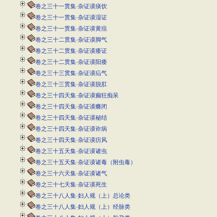
卷之三十一贯集·杂证谟痰饮
卷之三十一贯集·杂证谟湿证
卷之三十一贯集·杂证谟黄疸
卷之三十二贯集·杂证谟脚气
卷之三十二贯集·杂证谟痿证
卷之三十二贯集·杂证谟阳痿
卷之三十三贯集·杂证谟疝气
卷之三十三贯集·杂证谟脱肛
卷之三十四天集·杂证谟癫狂痴呆
卷之三十四天集·杂证谟癃闭
卷之三十四天集·杂证谟秘结
卷之三十四天集·杂证谟诈病
卷之三十四天集·杂证谟疠风
卷之三十五天集·杂证谟诸虫
卷之三十五天集·杂证谟诸毒（附虫毒）
卷之三十六天集·杂证谟诸气
卷之三十七天集·杂证谟死生
卷之三十八人集·妇人规（上）总论类
卷之三十八人集·妇人规（上）经脉类