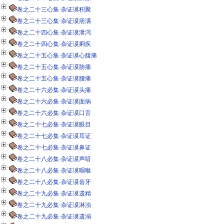
卷之二十三心集·杂证谟积聚
卷之二十三心集·杂证谟痞满
卷之二十四心集·杂证谟泄泻
卷之二十四心集·杂证谟痢疾
卷之二十五心集·杂证谟心腹痛
卷之二十五心集·杂证谟胁痛
卷之二十五心集·杂证谟腰痛
卷之二十六必集·杂证谟头痛
卷之二十六必集·杂证谟面病
卷之二十六必集·杂证谟口舌
卷之二十七必集·杂证谟眼目
卷之二十七必集·杂证谟耳证
卷之二十七必集·杂证谟鼻证
卷之二十八必集·杂证谟声喑
卷之二十八必集·杂证谟咽喉
卷之二十八必集·杂证谟齿牙
卷之二十九必集·杂证谟遗精
卷之二十九必集·杂证谟淋浊
卷之二十九必集·杂证谟遗溺