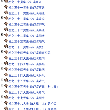
卷之三十贯集·杂证谟血证
卷之三十一贯集·杂证谟痰饮
卷之三十一贯集·杂证谟湿证
卷之三十一贯集·杂证谟黄疸
卷之三十二贯集·杂证谟脚气
卷之三十二贯集·杂证谟痿证
卷之三十二贯集·杂证谟阳痿
卷之三十三贯集·杂证谟疝气
卷之三十三贯集·杂证谟脱肛
卷之三十四天集·杂证谟癫狂痴呆
卷之三十四天集·杂证谟癃闭
卷之三十四天集·杂证谟秘结
卷之三十四天集·杂证谟诈病
卷之三十四天集·杂证谟疠风
卷之三十五天集·杂证谟诸虫
卷之三十五天集·杂证谟诸毒（附虫毒）
卷之三十六天集·杂证谟诸气
卷之三十七天集·杂证谟死生
卷之三十八人集·妇人规（上）总论类
卷之三十八人集·妇人规（上）经脉类