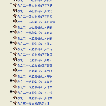
卷之二十三心集·杂证谟积聚
卷之二十三心集·杂证谟痞满
卷之二十四心集·杂证谟泄泻
卷之二十四心集·杂证谟痢疾
卷之二十五心集·杂证谟心腹痛
卷之二十五心集·杂证谟胁痛
卷之二十五心集·杂证谟腰痛
卷之二十六必集·杂证谟头痛
卷之二十六必集·杂证谟面病
卷之二十六必集·杂证谟口舌
卷之二十七必集·杂证谟眼目
卷之二十七必集·杂证谟耳证
卷之二十七必集·杂证谟鼻证
卷之二十八必集·杂证谟声喑
卷之二十八必集·杂证谟咽喉
卷之二十八必集·杂证谟齿牙
卷之二十九必集·杂证谟遗精
卷之二十九必集·杂证谟淋浊
卷之二十九必集·杂证谟遗溺
卷之三十贯集·杂证谟血证