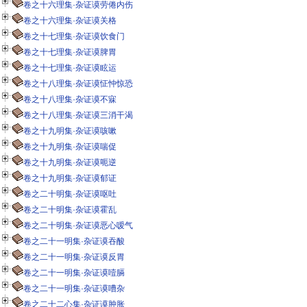
卷之十六理集·杂证谟劳倦内伤
卷之十六理集·杂证谟关格
卷之十七理集·杂证谟饮食门
卷之十七理集·杂证谟脾胃
卷之十七理集·杂证谟眩运
卷之十八理集·杂证谟怔忡惊恐
卷之十八理集·杂证谟不寐
卷之十八理集·杂证谟三消干渴
卷之十九明集·杂证谟咳嗽
卷之十九明集·杂证谟喘促
卷之十九明集·杂证谟呃逆
卷之十九明集·杂证谟郁证
卷之二十明集·杂证谟呕吐
卷之二十明集·杂证谟霍乱
卷之二十明集·杂证谟恶心嗳气
卷之二十一明集·杂证谟吞酸
卷之二十一明集·杂证谟反胃
卷之二十一明集·杂证谟噎膈
卷之二十一明集·杂证谟嘈杂
卷之二十二心集·杂证谟肿胀