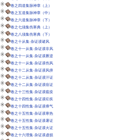
卷之四道集脉神章（上）
卷之五道集脉神章（中）
卷之六道集脉神章（下）
卷之七须集伤寒典（上）
卷之八须集伤寒典（下）
卷之十从集·杂证谟诸风
卷之十一从集·杂证谟非风
卷之十一从集·杂证谟厥逆
卷之十一从集·杂证谟伤风
卷之十二从集·杂证谟风痹
卷之十二从集·杂证谟汗证
卷之十二从集·杂证谟痉证
卷之十三性集·杂证谟瘟疫
卷之十四性集·杂证谟疟疾
卷之十四性集·杂证谟瘴气
卷之十五性集·杂证谟寒热
卷之十五性集·杂证谟暑证
卷之十五性集·杂证谟火证
卷之十六理集·杂证谟虚损