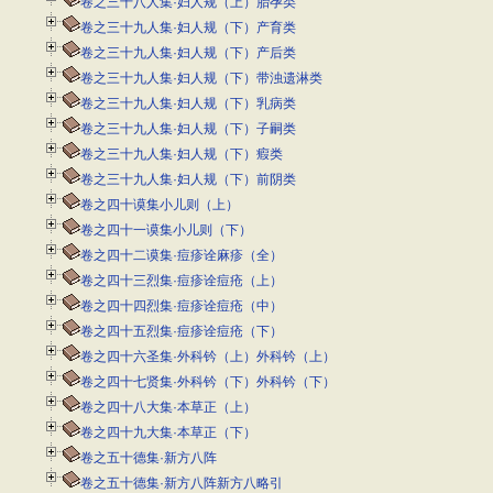
卷之三十八人集·妇人规（上）胎孕类
卷之三十九人集·妇人规（下）产育类
卷之三十九人集·妇人规（下）产后类
卷之三十九人集·妇人规（下）带浊遗淋类
卷之三十九人集·妇人规（下）乳病类
卷之三十九人集·妇人规（下）子嗣类
卷之三十九人集·妇人规（下）瘕类
卷之三十九人集·妇人规（下）前阴类
卷之四十谟集小儿则（上）
卷之四十一谟集小儿则（下）
卷之四十二谟集·痘疹诠麻疹（全）
卷之四十三烈集·痘疹诠痘疮（上）
卷之四十四烈集·痘疹诠痘疮（中）
卷之四十五烈集·痘疹诠痘疮（下）
卷之四十六圣集·外科钤（上）外科钤（上）
卷之四十七贤集·外科钤（下）外科钤（下）
卷之四十八大集·本草正（上）
卷之四十九大集·本草正（下）
卷之五十德集·新方八阵
卷之五十德集·新方八阵新方八略引