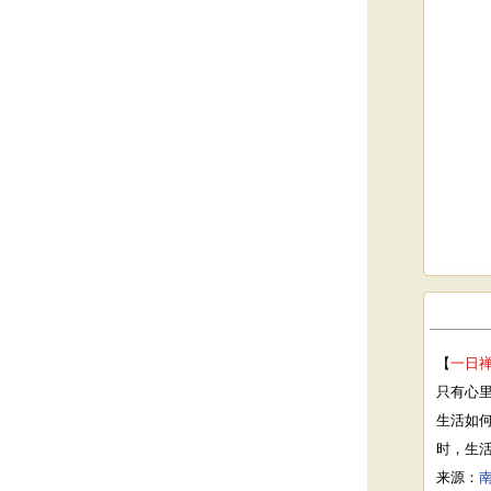
【
一日
只有心
生活如
时，生
来源：