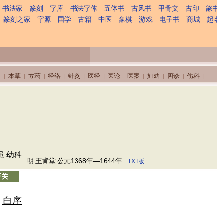
书法家
篆刻
字库
书法字体
五体书
古风书
甲骨文
古印
篆
篆刻之家
字源
国学
古籍
中医
象棋
游戏
电子书
商城
起
本草
方药
经络
针灸
医经
医论
医案
妇幼
四诊
伤科
|
|
|
|
|
|
|
|
|
|
|
绳·幼科
明
王肯堂
公元1368年—1644年
TXT版
开关