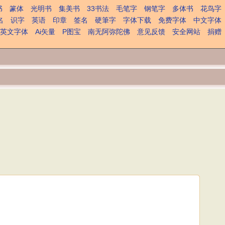
书
篆体
光明书
集美书
33书法
毛笔字
钢笔字
多体书
花鸟字
名
识字
英语
印章
签名
硬筆字
字体下载
免费字体
中文字体
英文字体
Ai矢量
P图宝
南无阿弥陀佛
意见反馈
安全网站
捐赠