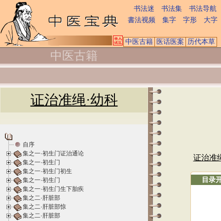
书法迷
书法集
书法导航
書法视频
集字
字形
大字
中医古籍
医话医案
历代本草
中医古籍
证治准绳·幼科
自序
集之一·初生门证治通论
证治准
集之一·初生门
集之一·初生门初生
目录
集之一·初生门
集之一·初生门生下胎疾
集之二·肝脏部
集之二·肝脏部惊
集之二·肝脏部