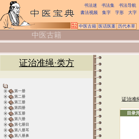
书法迷
书法集
书法导航
書法视频
集字
字形
大字
中医古籍
医话医案
历代本草
中医古籍
证治准绳·类方
第一册
第二册
证治准
第三册
第四册
目录
第五册
第六册
第七册目
第八册耳
第八册鼻