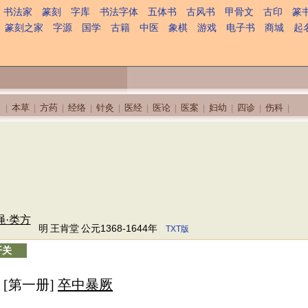
书法家
篆刻
字库
书法字体
五体书
古风书
甲骨文
古印
篆
篆刻之家
字源
国学
古籍
中医
象棋
游戏
电子书
商城
起
本草
方药
经络
针灸
医经
医论
医案
妇幼
四诊
伤科
|
|
|
|
|
|
|
|
|
|
|
绳·类方
明
王肯堂
公元1368-1644年
TXT版
开关