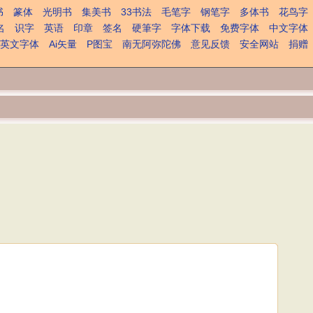
书
篆体
光明书
集美书
33书法
毛笔字
钢笔字
多体书
花鸟字
名
识字
英语
印章
签名
硬筆字
字体下载
免费字体
中文字体
英文字体
Ai矢量
P图宝
南无阿弥陀佛
意见反馈
安全网站
捐赠