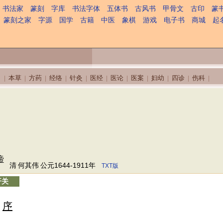
书法家
篆刻
字库
书法字体
五体书
古风书
甲骨文
古印
篆
篆刻之家
字源
国学
古籍
中医
象棋
游戏
电子书
商城
起
本草
方药
经络
针灸
医经
医论
医案
妇幼
四诊
伤科
|
|
|
|
|
|
|
|
|
|
|
谛
清
何其伟
公元1644-1911年
TXT版
开关