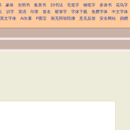
书
篆体
光明书
集美书
33书法
毛笔字
钢笔字
多体书
花鸟字
名
识字
英语
印章
签名
硬筆字
字体下载
免费字体
中文字体
英文字体
Ai矢量
P图宝
南无阿弥陀佛
意见反馈
安全网站
捐赠