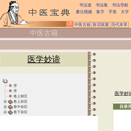
书法迷
书法集
书法导航
書法视频
集字
字形
大字
中医古籍
医话医案
历代本草
中医古籍
医学妙谛
序
序
医学妙
卷上例言
卷上杂症
目录
卷中杂症
卷下杂症