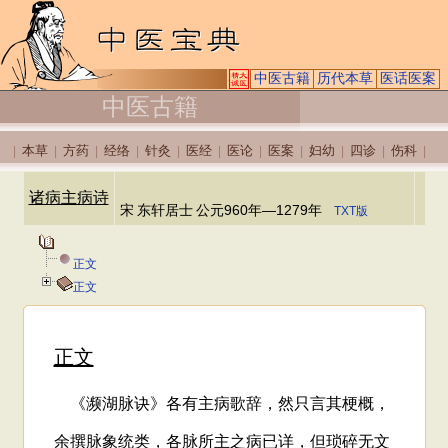
中医古籍
历代本草
医话医案
中医古籍
本草
方药
经络
针灸
医经
医论
医案
妇幼
四诊
伤科
|
|
|
|
|
|
|
|
|
|
|
诸病主病诗
宋
东轩居士
公元960年—1279年
TXT版
正文
正文