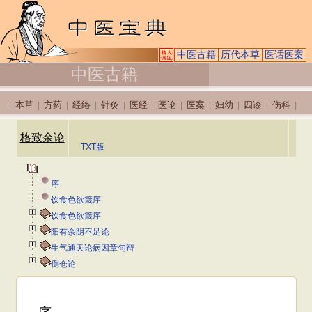
中医古籍
历代本草
医话医案
中医古籍
本草
方药
经络
针灸
医经
医论
医案
妇幼
四诊
伤科
|
|
|
|
|
|
|
|
|
|
|
格致余论
TXT版
序
饮食色欲箴序
饮食色欲箴序
阳有余阴不足论
生气通天论病因章句辩
倒仓论