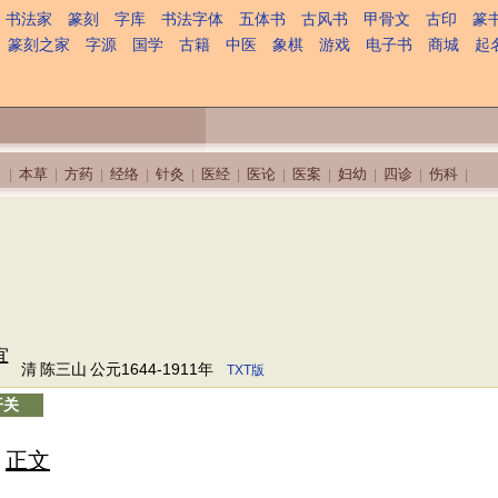
书法家
篆刻
字库
书法字体
五体书
古风书
甲骨文
古印
篆
篆刻之家
字源
国学
古籍
中医
象棋
游戏
电子书
商城
起
本草
方药
经络
针灸
医经
医论
医案
妇幼
四诊
伤科
|
|
|
|
|
|
|
|
|
|
|
宜
清
陈三山
公元1644-1911年
TXT版
开关