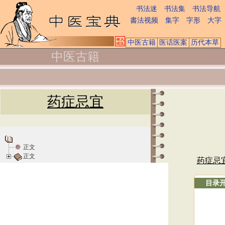
书法迷
书法集
书法导航
書法视频
集字
字形
大字
中医古籍
医话医案
历代本草
中医古籍
药症忌宜
正文
正文
药症忌
目录