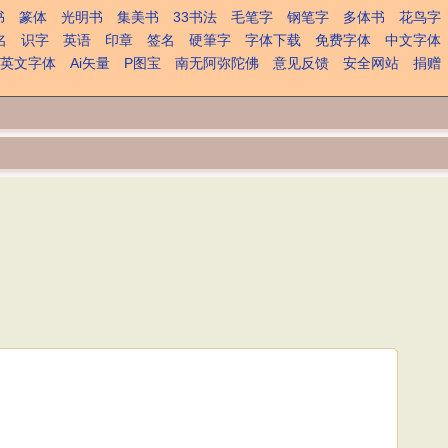
书
篆体
光明书
集美书
33书法
毛笔字
钢笔字
多体书
花鸟字
名
识字
英语
印章
签名
硬筆字
字体下载
免费字体
中文字体
英文字体
Ai矢量
P图宝
南无阿弥陀佛
意见反馈
安全网站
捐赠