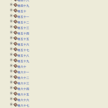
卷四十八
卷四十九
卷五十
卷五十一
卷五十二
卷五十三
卷五十四
卷五十五
卷五十六
卷五十七
卷五十八
卷五十九
卷六十
卷六十一
卷六十二
卷六十三
卷六十四
卷六十五
卷六十六
卷六十七