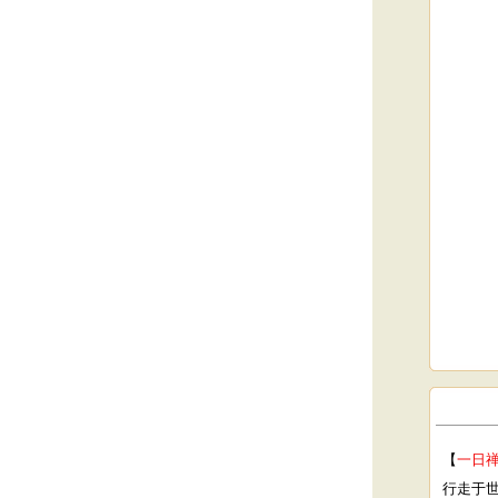
【
一日
行走于