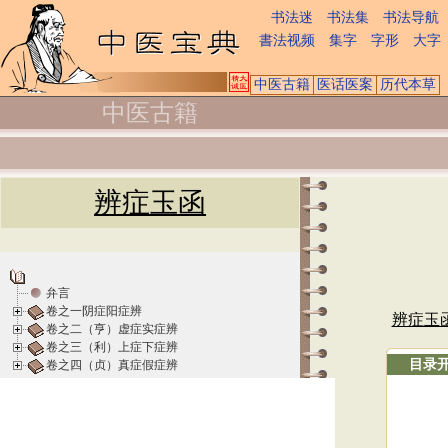
书法迷
书法集
书法导航
書法视频
集字
字形
大字
中医古籍
医话医案
历代本草
中医古籍
辨症玉函
弁言
卷之一阴症阳症辨
辨症玉
卷之二（亨）虚症实症辨
卷之三（利）上症下症辨
目录
卷之四（贞）真症假症辨