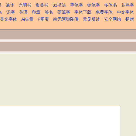
书
篆体
光明书
集美书
33书法
毛笔字
钢笔字
多体书
花鸟字
名
识字
英语
印章
签名
硬筆字
字体下载
免费字体
中文字体
英文字体
Ai矢量
P图宝
南无阿弥陀佛
意见反馈
安全网站
捐赠