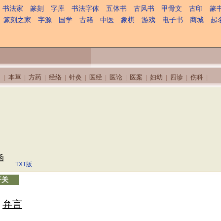
书法家
篆刻
字库
书法字体
五体书
古风书
甲骨文
古印
篆
篆刻之家
字源
国学
古籍
中医
象棋
游戏
电子书
商城
起
本草
方药
经络
针灸
医经
医论
医案
妇幼
四诊
伤科
|
|
|
|
|
|
|
|
|
|
|
函
TXT版
开关