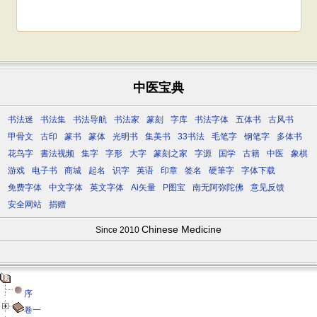
中医宝典
书法迷
书法集
书法导航
书法家
篆刻
字库
书法字体
五体书
古风书
甲骨文
古印
篆书
篆体
光明书
集美书
33书法
毛笔字
钢笔字
多体书
花鸟字
書法视频
集字
字形
大字
篆刻之家
字源
国学
古籍
中医
象棋
游戏
电子书
商城
起名
识字
英语
印章
签名
硬筆字
字体下载
免费字体
中文字体
英文字体
Ai矢量
P图宝
南无阿弥陀佛
意见反馈
安全网站
捐赠
Chinese Medicine
Since 2010
序
卷一