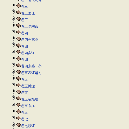
卷二运气易知
卷三
卷三里证
卷三
卷三伤寒条
卷四
卷四伤寒条
卷四
卷四实证
卷四
卷四素盛一条
卷五表证诸方
卷五
卷五肿症
卷五
卷五秘结症
卷五寒症
卷五
卷七
卷七厥证