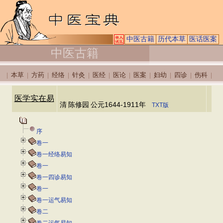
中医古籍
历代本草
医话医案
中医古籍
本草
方药
经络
针灸
医经
医论
医案
妇幼
四诊
伤科
|
|
|
|
|
|
|
|
|
|
|
医学实在易
清
陈修园
公元1644-1911年
TXT版
序
卷一
卷一经络易知
卷一
卷一四诊易知
卷一
卷一运气易知
卷二