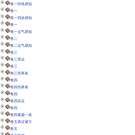
卷一经络易知
卷一
卷一四诊易知
卷一
卷一运气易知
卷二
卷二运气易知
卷三
卷三里证
卷三
卷三伤寒条
卷四
卷四伤寒条
卷四
卷四实证
卷四
卷四素盛一条
卷五表证诸方
卷五