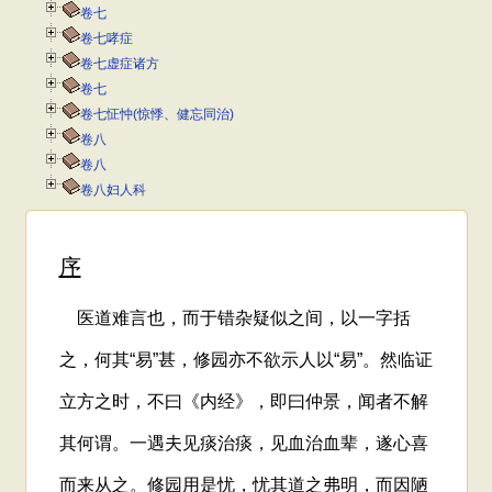
卷七
卷七哮症
卷七虚症诸方
卷七
卷七怔忡(惊悸、健忘同治)
卷八
卷八
卷八妇人科