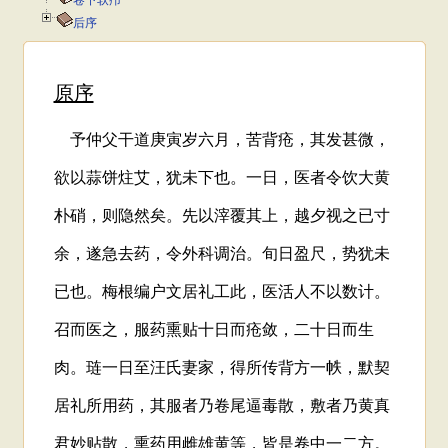
卷下软疖
后序