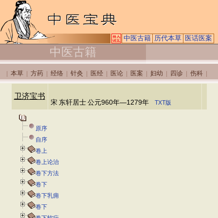
中医古籍
历代本草
医话医案
中医古籍
本草
方药
经络
针灸
医经
医论
医案
妇幼
四诊
伤科
|
|
|
|
|
|
|
|
|
|
|
卫济宝书
宋
东轩居士
公元960年—1279年
TXT版
原序
自序
卷上
卷上论治
卷下方法
卷下
卷下乳痈
卷下