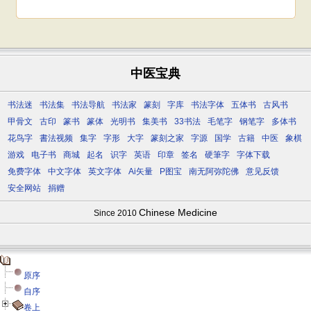
中医宝典
书法迷
书法集
书法导航
书法家
篆刻
字库
书法字体
五体书
古风书
甲骨文
古印
篆书
篆体
光明书
集美书
33书法
毛笔字
钢笔字
多体书
花鸟字
書法视频
集字
字形
大字
篆刻之家
字源
国学
古籍
中医
象棋
游戏
电子书
商城
起名
识字
英语
印章
签名
硬筆字
字体下载
免费字体
中文字体
英文字体
Ai矢量
P图宝
南无阿弥陀佛
意见反馈
安全网站
捐赠
Chinese Medicine
Since 2010
原序
自序
卷上