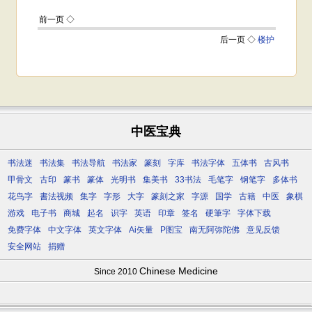
中医宝典
书法迷
书法集
书法导航
书法家
篆刻
字库
书法字体
五体书
古风书
甲骨文
古印
篆书
篆体
光明书
集美书
33书法
毛笔字
钢笔字
多体书
花鸟字
書法视频
集字
字形
大字
篆刻之家
字源
国学
古籍
中医
象棋
游戏
电子书
商城
起名
识字
英语
印章
签名
硬筆字
字体下载
免费字体
中文字体
英文字体
Ai矢量
P图宝
南无阿弥陀佛
意见反馈
安全网站
捐赠
Chinese Medicine
Since 2010