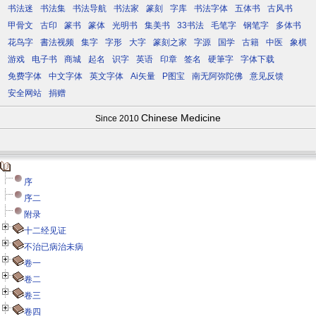
书法迷
书法集
书法导航
书法家
篆刻
字库
书法字体
五体书
古风书
甲骨文
古印
篆书
篆体
光明书
集美书
33书法
毛笔字
钢笔字
多体书
花鸟字
書法视频
集字
字形
大字
篆刻之家
字源
国学
古籍
中医
象棋
游戏
电子书
商城
起名
识字
英语
印章
签名
硬筆字
字体下载
免费字体
中文字体
英文字体
Ai矢量
P图宝
南无阿弥陀佛
意见反馈
安全网站
捐赠
Chinese Medicine
Since 2010
序
序二
附录
十二经见证
不治已病治未病
卷一
卷二
卷三
卷四