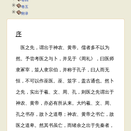
卷四
卷五
附录