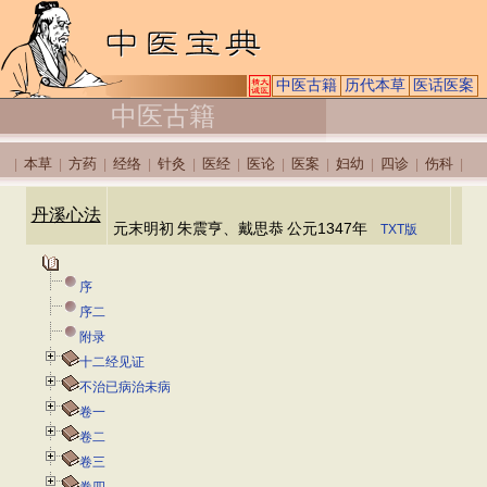
中医古籍
历代本草
医话医案
中医古籍
本草
方药
经络
针灸
医经
医论
医案
妇幼
四诊
伤科
|
|
|
|
|
|
|
|
|
|
|
丹溪心法
元末明初
朱震亨、戴思恭
公元1347年
TXT版
序
序二
附录
十二经见证
不治已病治未病
卷一
卷二
卷三