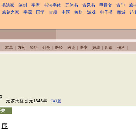
书法家
篆刻
字库
书法字体
五体书
古风书
甲骨文
古印
篆
篆刻之家
字源
国学
古籍
中医
象棋
游戏
电子书
商城
起
本草
方药
经络
针灸
医经
医论
医案
妇幼
四诊
伤科
|
|
|
|
|
|
|
|
|
|
|
鉴
元
罗天益
公元1343年
TXT版
开关