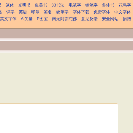
书
篆体
光明书
集美书
33书法
毛笔字
钢笔字
多体书
花鸟字
名
识字
英语
印章
签名
硬筆字
字体下载
免费字体
中文字体
英文字体
Ai矢量
P图宝
南无阿弥陀佛
意见反馈
安全网站
捐赠