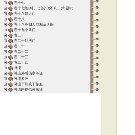
卷十七
卷十七胞痹门（治小便不利。并溺附）
卷十八妇人门
卷十八
卷十八灸妇人崩漏及诸疾
卷十九小儿门
卷二十
卷二十针法门
卷二十一
卷二十二
卷二十三
卷二十四
补遗
补遗外感伤寒等证
补遗多汗
补遗下利或下脓血
补遗内伤似外感证