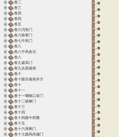
卷二
卷三
卷四
卷四
卷五
卷六泻热门
卷六除寒门
卷七中风门
卷八
卷八中风灸法
卷八
卷九诸风门
卷九头面诸病
卷十
卷十眼目诸病并方
卷十
卷十一
卷十一咽喉口齿门
卷十二咳嗽门
卷十三
卷十四
卷十四腹中积聚
卷十五
卷十六泄痢门
卷十七肠风痔漏门