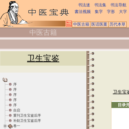
书法迷
书法集
书法导航
書法视频
集字
字形
大字
中医古籍
医话医案
历代本草
中医古籍
卫生宝鉴
序
序
卫生宝
序
序
目录
序
自启
重刊卫生宝鉴后序
补刻卫生宝鉴后序
卷一