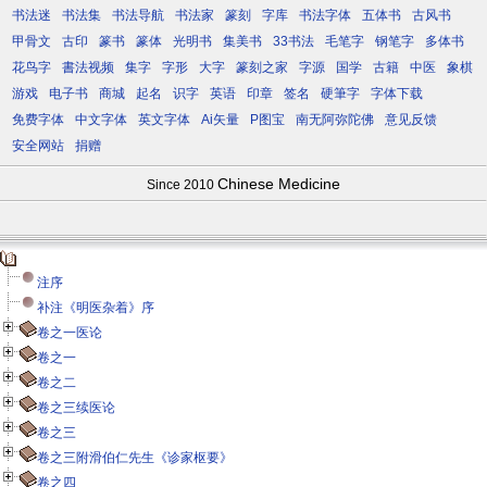
书法迷
书法集
书法导航
书法家
篆刻
字库
书法字体
五体书
古风书
甲骨文
古印
篆书
篆体
光明书
集美书
33书法
毛笔字
钢笔字
多体书
花鸟字
書法视频
集字
字形
大字
篆刻之家
字源
国学
古籍
中医
象棋
游戏
电子书
商城
起名
识字
英语
印章
签名
硬筆字
字体下载
免费字体
中文字体
英文字体
Ai矢量
P图宝
南无阿弥陀佛
意见反馈
安全网站
捐赠
Chinese Medicine
Since 2010
注序
补注《明医杂着》序
卷之一医论
卷之一
卷之二
卷之三续医论
卷之三
卷之三附滑伯仁先生《诊家枢要》
卷之四