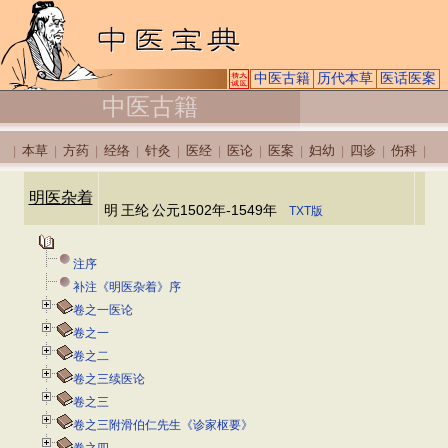
中医古籍
历代本草
医话医案
中医古籍
本草
方药
经络
针灸
医经
医论
医案
妇幼
四诊
伤科
|
|
|
|
|
|
|
|
|
|
|
明医杂着
明
王纶
公元1502年-1549年
TXT版
注序
补注《明医杂着》序
卷之一医论
卷之一
卷之二
卷之三续医论
卷之三
卷之三附滑伯仁先生《诊家枢要》