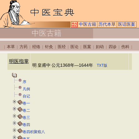
中医古籍
历代本草
医话医案
中医古籍
本草
方药
经络
针灸
医经
医论
医案
妇幼
四诊
伤科
|
|
|
|
|
|
|
|
|
|
|
明医指掌
明
皇甫中
公元1368年—1644年
TXT版
序
凡例
自记
卷一
卷二
卷三
卷四
卷四积聚瘕八