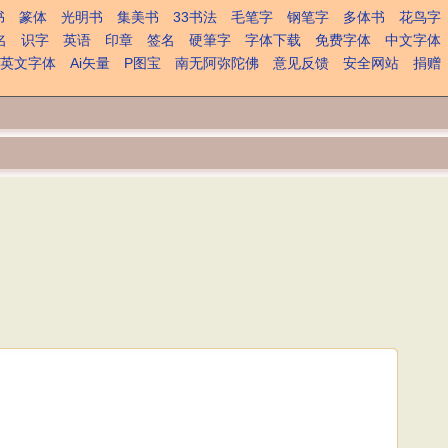
书
篆体
光明书
集美书
33书法
毛笔字
钢笔字
多体书
花鸟字
名
识字
英语
印章
签名
硬筆字
字体下载
免费字体
中文字体
英文字体
Ai矢量
P图宝
南无阿弥陀佛
意见反馈
安全网站
捐赠