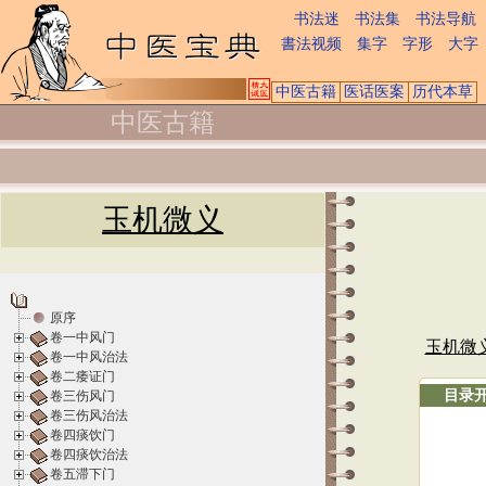
书法迷
书法集
书法导航
書法视频
集字
字形
大字
中医古籍
医话医案
历代本草
中医古籍
玉机微义
原序
卷一中风门
玉机微
卷一中风治法
卷二痿证门
目录
卷三伤风门
卷三伤风治法
卷四痰饮门
卷四痰饮治法
卷五滞下门