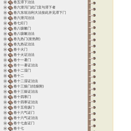
卷五滞下治法
卷六泄泻门此门宜与滞下者
卷六东垣治利大法按此并见滞下门
卷六泄泻治法
卷七疟门
卷八咳嗽门
卷八咳嗽治法
卷九热门(发热附)
卷九热证治法
卷十火门
卷十火证治法
卷十一暑门
卷十一暑证治法
卷十二湿门
卷十二
卷十二湿证治法
卷十三燥门(结燥附)
卷十三燥证治法
卷十四寒门
卷十四寒证治法
卷十五疮疡门
卷十六气证门
卷十六气证治法
卷十七血证门
卷十七