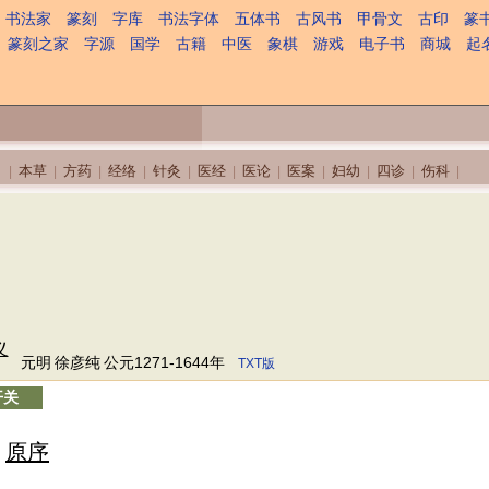
书法家
篆刻
字库
书法字体
五体书
古风书
甲骨文
古印
篆
篆刻之家
字源
国学
古籍
中医
象棋
游戏
电子书
商城
起
本草
方药
经络
针灸
医经
医论
医案
妇幼
四诊
伤科
|
|
|
|
|
|
|
|
|
|
|
义
元明
徐彦纯
公元1271-1644年
TXT版
开关