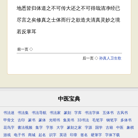
中医宝典
书法迷
书法集
书法导航
书法家
篆刻
字库
书法字体
五体书
古风书
甲骨文
古印
篆书
篆体
光明书
集美书
33书法
毛笔字
钢笔字
多体书
花鸟字
書法视频
集字
字形
大字
篆刻之家
字源
国学
古籍
中医
象棋
游戏
电子书
商城
起名
识字
英语
印章
签名
硬筆字
字体下载