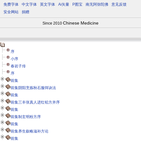
免费字体
中文字体
英文字体
Ai矢量
P图宝
南无阿弥陀佛
意见反馈
安全网站
捐赠
Chinese Medicine
Since 2010
序
小序
春岩子传
序
前集
前集阴阳烹炼秋石服饵诀法
前集
前集三丰张真人进红铅方并序
前集
前集制玄明粉方序
前集
前集养生叙略滋补方论
前集