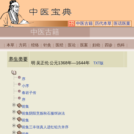
中医古籍
历代本草
医话医案
中医古籍
本草
方药
经络
针灸
医经
医论
医案
妇幼
四诊
伤科
|
|
|
|
|
|
|
|
|
|
|
养生类要
明
吴正伦
公元1368年—1644年
TXT版
序
小序
春岩子传
序
前集
前集阴阳烹炼秋石服饵诀法
前集
前集三丰张真人进红铅方并序