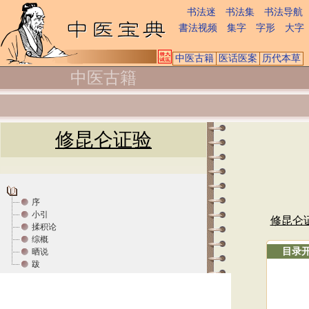
书法迷
书法集
书法导航
書法视频
集字
字形
大字
中医古籍
医话医案
历代本草
中医古籍
修昆仑证验
序
小引
修昆仑
揉积论
综概
目录
晒说
跋