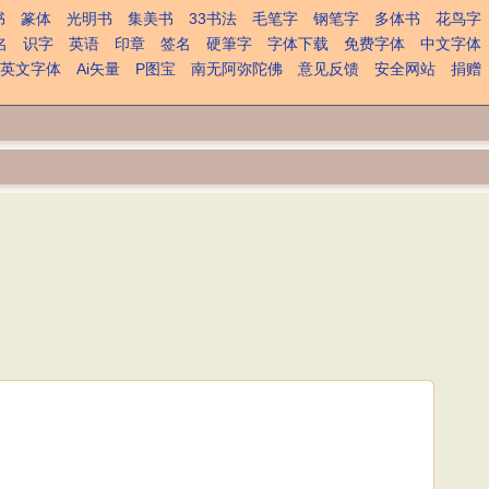
书
篆体
光明书
集美书
33书法
毛笔字
钢笔字
多体书
花鸟字
名
识字
英语
印章
签名
硬筆字
字体下载
免费字体
中文字体
英文字体
Ai矢量
P图宝
南无阿弥陀佛
意见反馈
安全网站
捐赠