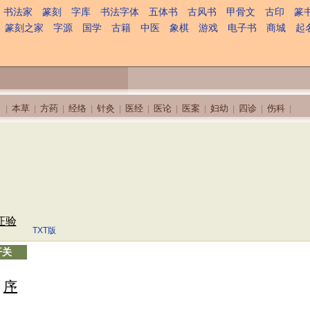
书法家
篆刻
字库
书法字体
五体书
古风书
甲骨文
古印
篆
篆刻之家
字源
国学
古籍
中医
象棋
游戏
电子书
商城
起
本草
方药
经络
针灸
医经
医论
医案
妇幼
四诊
伤科
|
|
|
|
|
|
|
|
|
|
|
证验
TXT版
开关