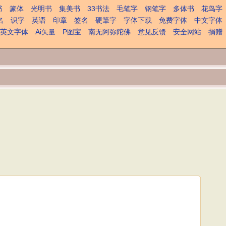
书
篆体
光明书
集美书
33书法
毛笔字
钢笔字
多体书
花鸟字
名
识字
英语
印章
签名
硬筆字
字体下载
免费字体
中文字体
英文字体
Ai矢量
P图宝
南无阿弥陀佛
意见反馈
安全网站
捐赠