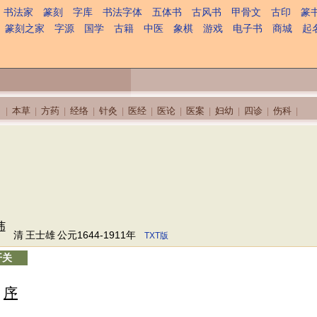
书法家
篆刻
字库
书法字体
五体书
古风书
甲骨文
古印
篆
篆刻之家
字源
国学
古籍
中医
象棋
游戏
电子书
商城
起
本草
方药
经络
针灸
医经
医论
医案
妇幼
四诊
伤科
|
|
|
|
|
|
|
|
|
|
|
纬
清
王士雄
公元1644-1911年
TXT版
开关