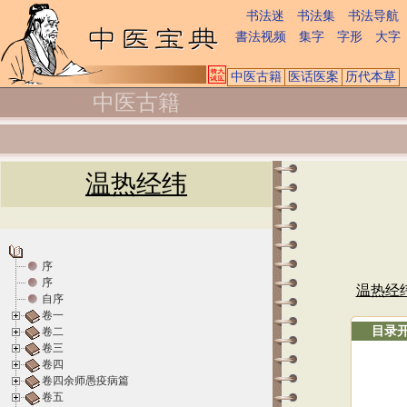
书法迷
书法集
书法导航
書法视频
集字
字形
大字
中医古籍
医话医案
历代本草
中医古籍
温热经纬
序
序
温热经
自序
卷一
目录
卷二
卷三
卷四
卷四余师愚疫病篇
卷五