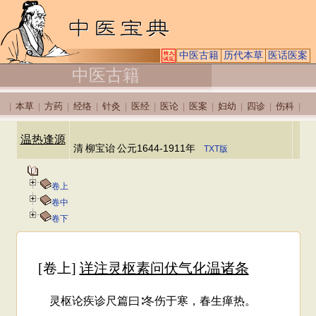
中医古籍
历代本草
医话医案
中医古籍
本草
方药
经络
针灸
医经
医论
医案
妇幼
四诊
伤科
|
|
|
|
|
|
|
|
|
|
|
温热逢源
清
柳宝诒
公元1644-1911年
TXT版
卷上
卷中
卷下