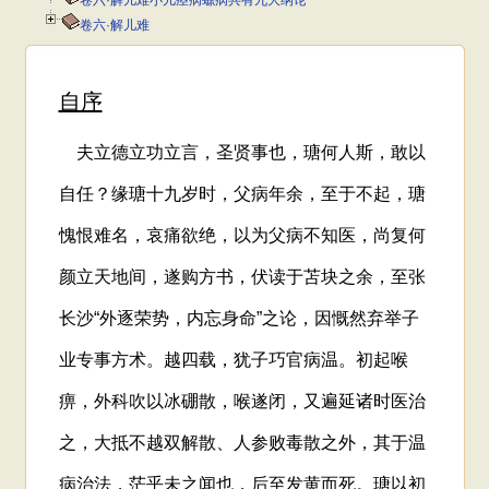
卷六·解儿难小儿痉病螈病共有九大纲论
卷六·解儿难