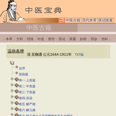
中医古籍
历代本草
医话医案
中医古籍
本草
方药
经络
针灸
医经
医论
医案
妇幼
四诊
伤科
|
|
|
|
|
|
|
|
|
|
|
温病条辨
清
吴鞠通
公元1644-1911年
TXT版
自序
原病篇
卷一·上焦篇
卷二·中焦篇
卷三·下焦篇
卷四·杂说
卷五·解产难
卷六·解儿难