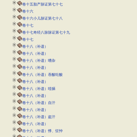
卷十五胎产脉证第七十七
卷十六
卷十六小儿脉证第七十八
卷十七
卷十七奇经八脉脉证第七十九
卷十七
卷十八（补遗）
卷十八（补遗）
卷十八（补遗）嘈杂
卷十八（补遗）
卷十八（补遗）吞酸吐酸
卷十八（补遗）
卷十八（补遗）噎膈
卷十八（补遗）
卷十八（补遗）自汗
卷十八（补遗）
卷十八（补遗）盗汗
卷十八（补遗）
卷十八（补遗）悸、怔忡