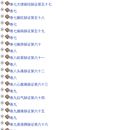
卷七大便燥结脉证第五十七
卷七
卷七癫狂脉证第五十八
卷七
卷七痫病脉证第五十九
卷七
卷七喉痹脉证第六十
卷八
卷八眩晕脉证第六十一
卷八
卷八头痛脉证第六十二
卷八
卷八心腹痛脉证第六十三
卷九
卷九疝气脉证第六十四
卷九
卷九腰痛脉证第六十五
卷九
卷九香港脚脉证第六十六