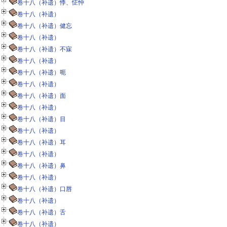
卷十八（补遗）悸、怔忡
卷十八（补遗）
卷十八（补遗）健忘
卷十八（补遗）
卷十八（补遗）不寐
卷十八（补遗）
卷十八（补遗）呃
卷十八（补遗）
卷十八（补遗）面
卷十八（补遗）
卷十八（补遗）目
卷十八（补遗）
卷十八（补遗）耳
卷十八（补遗）
卷十八（补遗）鼻
卷十八（补遗）
卷十八（补遗）口唇
卷十八（补遗）
卷十八（补遗）舌
卷十八（补遗）