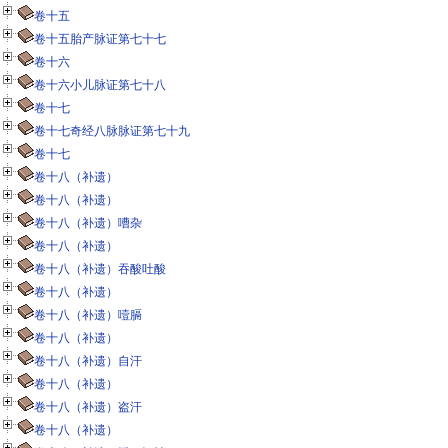
卷十五
卷十五胎产脉证第七十七
卷十六
卷十六小儿脉证第七十八
卷十七
卷十七奇经八脉脉证第七十九
卷十七
卷十八（补遗）
卷十八（补遗）
卷十八（补遗）嘈杂
卷十八（补遗）
卷十八（补遗）吞酸吐酸
卷十八（补遗）
卷十八（补遗）噎膈
卷十八（补遗）
卷十八（补遗）自汗
卷十八（补遗）
卷十八（补遗）盗汗
卷十八（补遗）