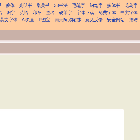
书
篆体
光明书
集美书
33书法
毛笔字
钢笔字
多体书
花鸟字
名
识字
英语
印章
签名
硬筆字
字体下载
免费字体
中文字体
英文字体
Ai矢量
P图宝
南无阿弥陀佛
意见反馈
安全网站
捐赠