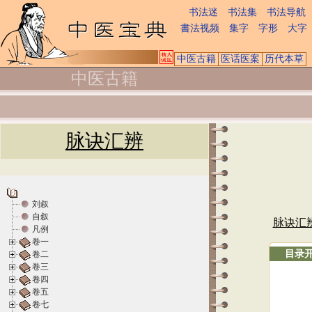
书法迷
书法集
书法导航
書法视频
集字
字形
大字
中医古籍
医话医案
历代本草
中医古籍
脉诀汇辨
刘叙
自叙
脉诀汇
凡例
卷一
目录
卷二
卷三
卷四
卷五
卷七