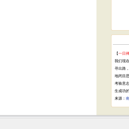
【
一日
我们现
寻出路
地闭目
考验意
生成功
来源：