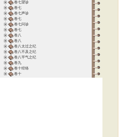
卷七望诊
卷七
卷七声诊
卷七
卷七问诊
卷七
卷八
卷八
卷八太过之纪
卷八不及之纪
卷八平气之纪
卷九
卷十经络
卷十