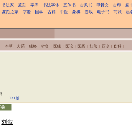
书法家
篆刻
字库
书法字体
五体书
古风书
甲骨文
古印
篆
篆刻之家
字源
国学
古籍
中医
象棋
游戏
电子书
商城
起
本草
方药
经络
针灸
医经
医论
医案
妇幼
四诊
伤科
|
|
|
|
|
|
|
|
|
|
|
辨
TXT版
开关