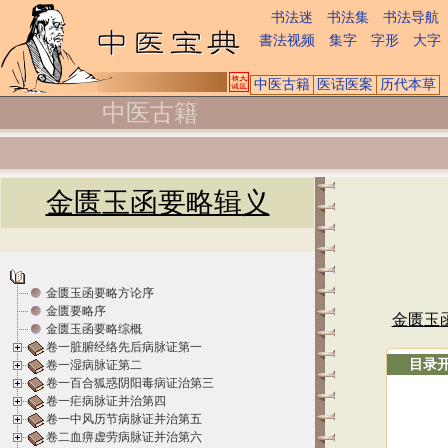
书法迷
书法集
书法导航
書法视频
集字
字形
大字
中医古籍
医话医案
历代本草
中医古籍
金匮玉函要略辑义
金匮玉函要略方论序
金匮要略序
金匮玉
金匮玉函要略综概
卷一脏腑经络先后病脉证第一
目录
卷一湿病脉证第二
卷一百合狐惑阴阳毒病证治第三
卷一疟病脉证并治第四
卷一中风历节病脉证并治第五
卷二血痹虚劳病脉证并治第六