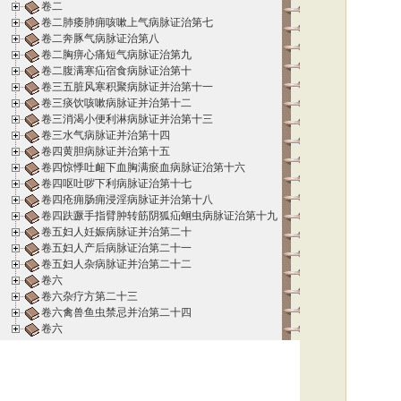
卷二
卷二肺痿肺痈咳嗽上气病脉证治第七
卷二奔豚气病脉证治第八
卷二胸痹心痛短气病脉证治第九
卷二腹满寒疝宿食病脉证治第十
卷三五脏风寒积聚病脉证并治第十一
卷三痰饮咳嗽病脉证并治第十二
卷三消渴小便利淋病脉证并治第十三
卷三水气病脉证并治第十四
卷四黄胆病脉证并治第十五
卷四惊悸吐衄下血胸满瘀血病脉证治第十六
卷四呕吐哕下利病脉证治第十七
卷四疮痈肠痈浸淫病脉证并治第十八
卷四趺蹶手指臂肿转筋阴狐疝蛔虫病脉证治第十九
卷五妇人妊娠病脉证并治第二十
卷五妇人产后病脉证治第二十一
卷五妇人杂病脉证并治第二十二
卷六
卷六杂疗方第二十三
卷六禽兽鱼虫禁忌并治第二十四
卷六