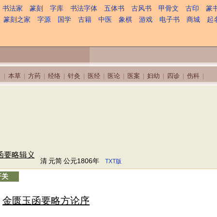
书法家
篆刻
字库
书法字体
五体书
古风书
甲骨文
古印
篆
篆刻之家
字源
国学
古籍
中医
象棋
游戏
电子书
商城
起
本草
方药
经络
针灸
医经
医论
医案
妇幼
四诊
伤科
|
|
|
|
|
|
|
|
|
|
|
函要略辑义
清
元简
公元1806年
TXT版
开关