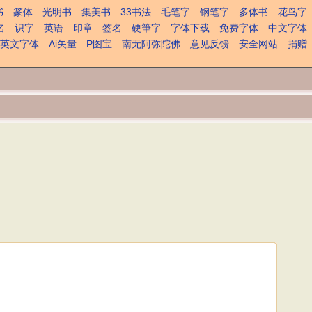
书
篆体
光明书
集美书
33书法
毛笔字
钢笔字
多体书
花鸟字
名
识字
英语
印章
签名
硬筆字
字体下载
免费字体
中文字体
英文字体
Ai矢量
P图宝
南无阿弥陀佛
意见反馈
安全网站
捐赠