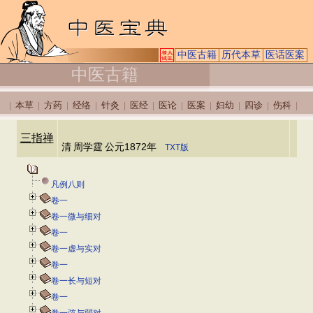
中医古籍
历代本草
医话医案
中医古籍
本草
方药
经络
针灸
医经
医论
医案
妇幼
四诊
伤科
|
|
|
|
|
|
|
|
|
|
|
三指禅
清
周学霆
公元1872年
TXT版
凡例八则
卷一
卷一微与细对
卷一
卷一虚与实对
卷一
卷一长与短对
卷一