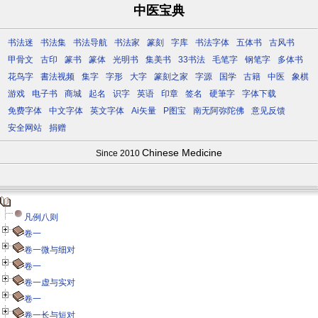
中医宝典
书法迷
书法集
书法导航
书法家
篆刻
字库
书法字体
五体书
古风书
甲骨文
古印
篆书
篆体
光明书
集美书
33书法
毛笔字
钢笔字
多体书
花鸟字
書法视频
集字
字形
大字
篆刻之家
字源
国学
古籍
中医
象棋
游戏
电子书
商城
起名
识字
英语
印章
签名
硬筆字
字体下载
免费字体
中文字体
英文字体
Ai矢量
P图宝
南无阿弥陀佛
意见反馈
安全网站
捐赠
Chinese Medicine
Since 2010
凡例八则
卷一
卷一微与细对
卷一
卷一虚与实对
卷一
卷一长与短对