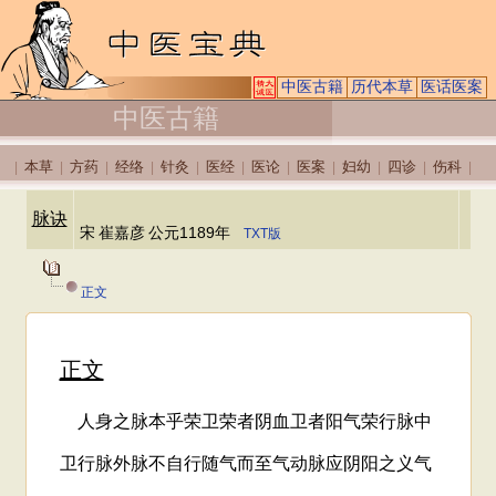
中医古籍
历代本草
医话医案
中医古籍
本草
方药
经络
针灸
医经
医论
医案
妇幼
四诊
伤科
|
|
|
|
|
|
|
|
|
|
|
脉诀
宋
崔嘉彦
公元1189年
TXT版
正文