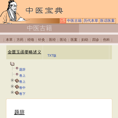
中医古籍
历代本草
医话医案
中医古籍
本草
方药
经络
针灸
医经
医论
医案
妇幼
四诊
伤科
|
|
|
|
|
|
|
|
|
|
|
金匮玉函要略述义
TXT版
题辞
卷上
卷上
卷中
卷下