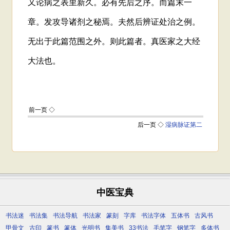
中医宝典
书法迷
书法集
书法导航
书法家
篆刻
字库
书法字体
五体书
古风书
甲骨文
古印
篆书
篆体
光明书
集美书
33书法
毛笔字
钢笔字
多体书