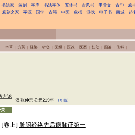
书法家
篆刻
字库
书法字体
五体书
古风书
甲骨文
古印
篆
篆刻之家
字源
国学
古籍
中医
象棋
游戏
电子书
商城
起
本草
方药
经络
针灸
医经
医论
医案
妇幼
四诊
伤科
|
|
|
|
|
|
|
|
|
|
|
略方论
汉
张仲景
公元219年
TXT版
开关