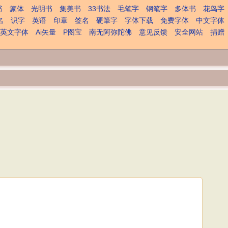
书
篆体
光明书
集美书
33书法
毛笔字
钢笔字
多体书
花鸟字
名
识字
英语
印章
签名
硬筆字
字体下载
免费字体
中文字体
英文字体
Ai矢量
P图宝
南无阿弥陀佛
意见反馈
安全网站
捐赠