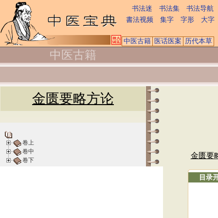
书法迷
书法集
书法导航
書法视频
集字
字形
大字
中医古籍
医话医案
历代本草
中医古籍
金匮要略方论
卷上
卷中
金匮要
卷下
目录