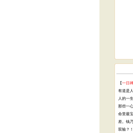
【
一日
有道是
人的一
那些一
命里最
差。钱
双输？