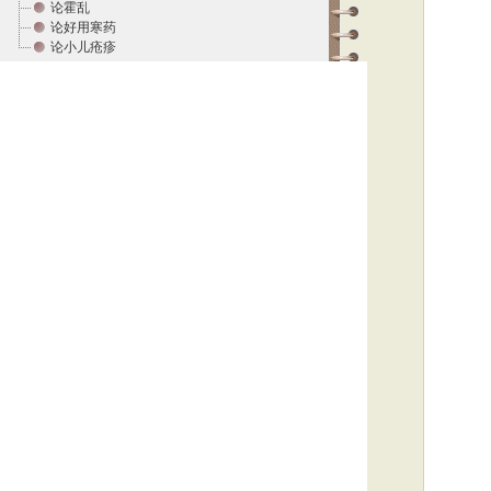
论霍乱
论好用寒药
论小儿疮疹