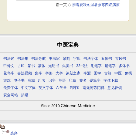
中医宝典
书法迷
书法集
书法导航
书法家
篆刻
字库
书法字体
五体书
古风书
甲骨文
古印
篆书
篆体
光明书
集美书
33书法
毛笔字
钢笔字
多体书
花鸟字
書法视频
集字
字形
大字
篆刻之家
字源
国学
古籍
中医
象棋
游戏
电子书
商城
起名
识字
英语
印章
签名
硬筆字
字体下载
免费字体
中文字体
英文字体
Ai矢量
P图宝
南无阿弥陀佛
意见反馈
安全网站
捐赠
Chinese Medicine
Since 2010
裘序