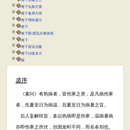
卷下治暑主方
卷下丸散方类
卷下备用方类
卷下增补诸方
卷下
卷下附∶霍乱疟痢发斑
卷下
卷下疫证治案
卷下治疫名方
跋