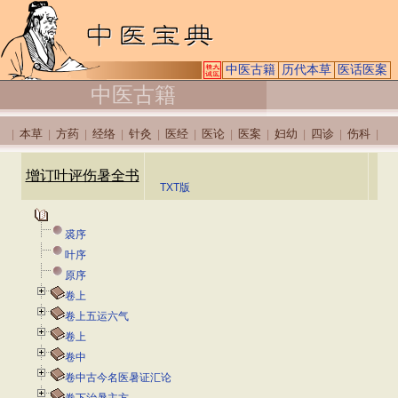
中医古籍
历代本草
医话医案
中医古籍
本草
方药
经络
针灸
医经
医论
医案
妇幼
四诊
伤科
|
|
|
|
|
|
|
|
|
|
|
增订叶评伤暑全书
TXT版
裘序
叶序
原序
卷上
卷上五运六气
卷上
卷中
卷中古今名医暑证汇论