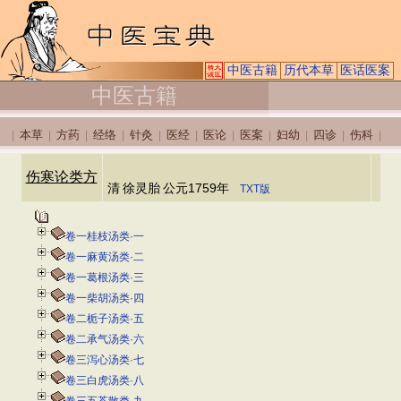
中医古籍
历代本草
医话医案
中医古籍
本草
方药
经络
针灸
医经
医论
医案
妇幼
四诊
伤科
|
|
|
|
|
|
|
|
|
|
|
伤寒论类方
清
徐灵胎
公元1759年
TXT版
卷一桂枝汤类·一
卷一麻黄汤类·二
卷一葛根汤类·三
卷一柴胡汤类·四
卷二栀子汤类·五
卷二承气汤类·六
卷三泻心汤类·七
卷三白虎汤类·八