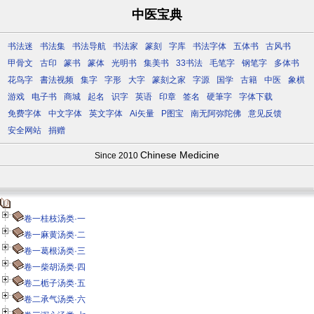
中医宝典
书法迷
书法集
书法导航
书法家
篆刻
字库
书法字体
五体书
古风书
甲骨文
古印
篆书
篆体
光明书
集美书
33书法
毛笔字
钢笔字
多体书
花鸟字
書法视频
集字
字形
大字
篆刻之家
字源
国学
古籍
中医
象棋
游戏
电子书
商城
起名
识字
英语
印章
签名
硬筆字
字体下载
免费字体
中文字体
英文字体
Ai矢量
P图宝
南无阿弥陀佛
意见反馈
安全网站
捐赠
Chinese Medicine
Since 2010
卷一桂枝汤类·一
卷一麻黄汤类·二
卷一葛根汤类·三
卷一柴胡汤类·四
卷二栀子汤类·五
卷二承气汤类·六