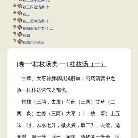
卷三五苓散类·九
卷三四逆汤类·十
卷三
卷三理中汤类·十一
卷四杂法方类·十二
卷四
卷四六经脉证