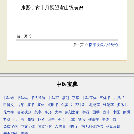
中医宝典
书法迷
书法集
书法导航
书法家
篆刻
字库
书法字体
五体书
古风书
甲骨文
古印
篆书
篆体
光明书
集美书
33书法
毛笔字
钢笔字
多体书
花鸟字
書法视频
集字
字形
大字
篆刻之家
字源
国学
古籍
中医
象棋
游戏
电子书
商城
起名
识字
英语
印章
签名
硬筆字
字体下载
免费字体
中文字体
英文字体
Ai矢量
P图宝
南无阿弥陀佛
意见反馈
安全网站
捐赠