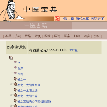
中医古籍
历代本草
医话医案
中医古籍
本草
方药
经络
针灸
医经
医论
医案
妇幼
四诊
伤科
|
|
|
|
|
|
|
|
|
|
|
伤寒溯源集
清
钱潢
公元1644-1911年
TXT版
序
自序
凡例
卷之一
卷之一太阳经纲领
卷之一太阳上编
卷之二太阳中篇
卷之三结胸心下痞(脏结附)