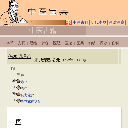
中医古籍
历代本草
医话医案
中医古籍
本草
方药
经络
针灸
医经
医论
医案
妇幼
四诊
伤科
|
|
|
|
|
|
|
|
|
|
|
伤寒明理论
宋
成无己
公元1142年
TXT版
序
卷上
卷中
药方论序
卷下诸药方论