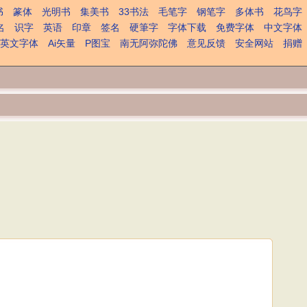
书
篆体
光明书
集美书
33书法
毛笔字
钢笔字
多体书
花鸟字
名
识字
英语
印章
签名
硬筆字
字体下载
免费字体
中文字体
英文字体
Ai矢量
P图宝
南无阿弥陀佛
意见反馈
安全网站
捐赠