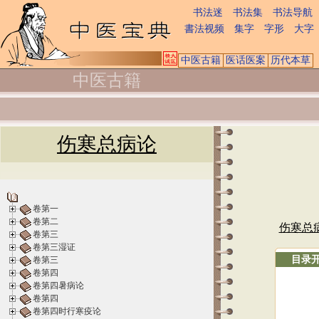
书法迷
书法集
书法导航
書法视频
集字
字形
大字
中医古籍
医话医案
历代本草
中医古籍
伤寒总病论
卷第一
卷第二
伤寒总
卷第三
卷第三湿证
目录
卷第三
卷第四
卷第四暑病论
卷第四
卷第四时行寒疫论