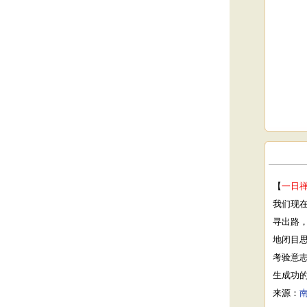
【
一日
我们现
寻出路
地闭目
考验意
生成功
来源：