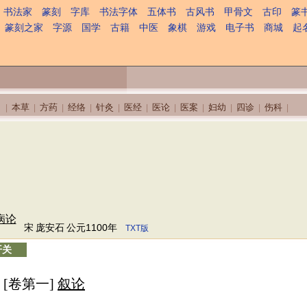
书法家
篆刻
字库
书法字体
五体书
古风书
甲骨文
古印
篆
篆刻之家
字源
国学
古籍
中医
象棋
游戏
电子书
商城
起
本草
方药
经络
针灸
医经
医论
医案
妇幼
四诊
伤科
|
|
|
|
|
|
|
|
|
|
|
病论
宋
庞安石
公元1100年
TXT版
开关