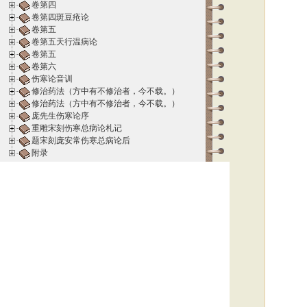
卷第四
卷第四斑豆疮论
卷第五
卷第五天行温病论
卷第五
卷第六
伤寒论音训
修治药法（方中有不修治者，今不载。）
修治药法（方中有不修治者，今不载。）
庞先生伤寒论序
重雕宋刻伤寒总病论札记
题宋刻庞安常伤寒总病论后
附录